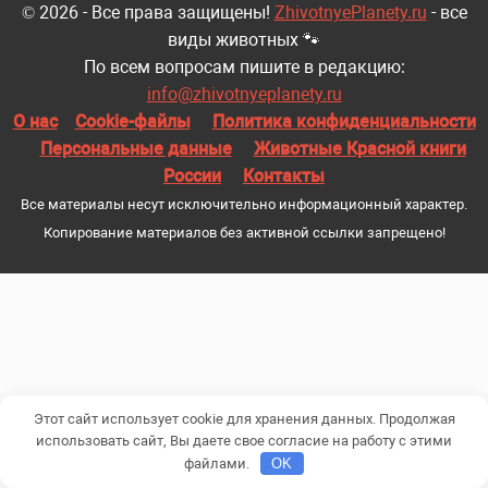
© 2026 - Все права защищены!
ZhivotnyePlanety.ru
- все
виды животных 🐾
По всем вопросам пишите в редакцию:
info@zhivotnyeplanety.ru
О нас
Cookie-файлы
Политика конфиденциальности
Персональные данные
Животные Красной книги
России
Контакты
Все материалы несут исключительно информационный характер.
Копирование материалов без активной ссылки запрещено!
Этот сайт использует cookie для хранения данных. Продолжая
использовать сайт, Вы даете свое согласие на работу с этими
файлами.
OK