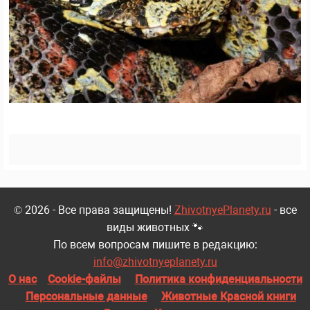
© 2026 - Все права защищены!
ZhivotnyePlanety.ru
- все
виды животных 🐾
По всем вопросам пишите в редакцию:
info@zhivotnyeplanety.ru
О нас
Cookie-файлы
Политика конфиденциальности
Персональные данные
Животные Красной книги