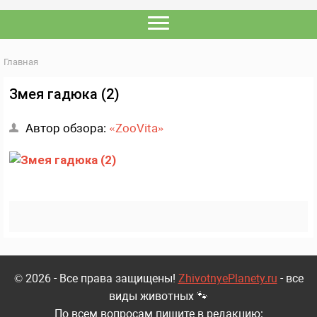
Главная
Змея гадюка (2)
Автор обзора:
«ZooVita»
© 2026 - Все права защищены!
ZhivotnyePlanety.ru
- все
виды животных 🐾
По всем вопросам пишите в редакцию: