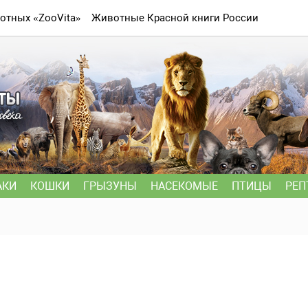
отных «ZooVita»
Животные Красной книги России
АКИ
КОШКИ
ГРЫЗУНЫ
НАСЕКОМЫЕ
ПТИЦЫ
РЕП