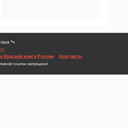
тных 🐾
.ru
 Красной книги России
Контакты
тивной ссылки запрещено!