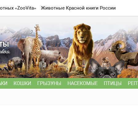
отных «ZooVita»
Животные Красной книги России
АКИ
КОШКИ
ГРЫЗУНЫ
НАСЕКОМЫЕ
ПТИЦЫ
РЕП