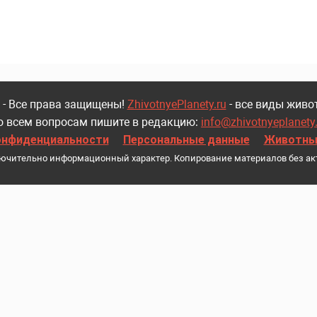
 - Все права защищены!
ZhivotnyePlanety.ru
- все виды живо
о всем вопросам пишите в редакцию:
info@zhivotnyeplanety
онфиденциальности
Персональные данные
Животные
лючительно информационный характер. Копирование материалов без ак