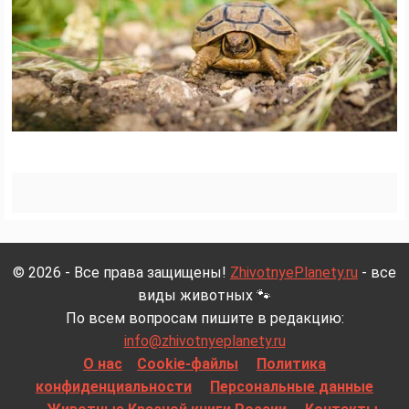
© 2026 - Все права защищены!
ZhivotnyePlanety.ru
- все
виды животных 🐾
По всем вопросам пишите в редакцию:
info@zhivotnyeplanety.ru
О нас
Cookie-файлы
Политика
конфиденциальности
Персональные данные