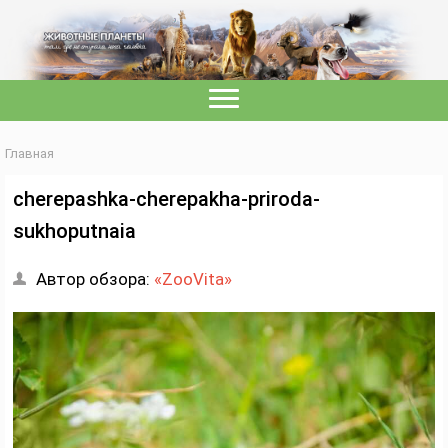
Главная
cherepashka-cherepakha-priroda-
sukhoputnaia
Автор обзора:
«ZooVita»