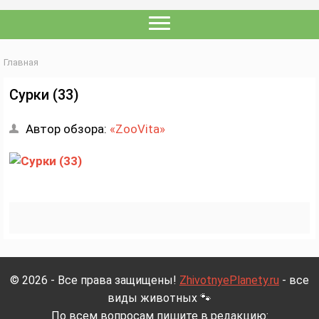
Главная
Сурки (33)
Автор обзора:
«ZooVita»
© 2026 - Все права защищены!
ZhivotnyePlanety.ru
- все
виды животных 🐾
По всем вопросам пишите в редакцию: