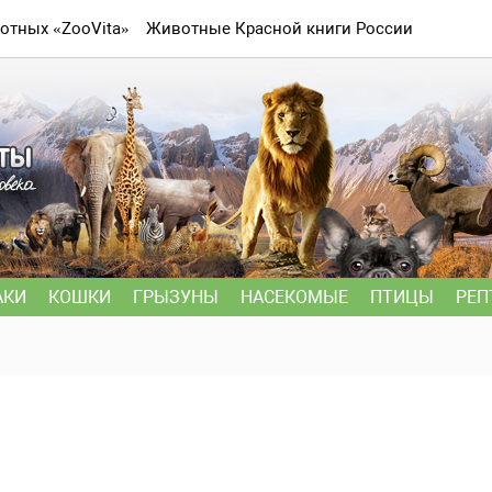
отных «ZooVita»
Животные Красной книги России
АКИ
КОШКИ
ГРЫЗУНЫ
НАСЕКОМЫЕ
ПТИЦЫ
РЕП