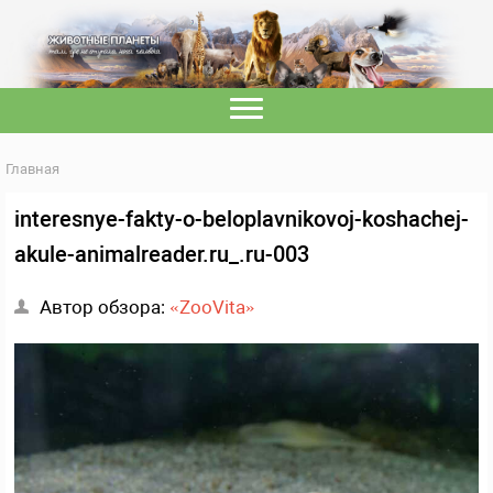
Главная
interesnye-fakty-o-beloplavnikovoj-koshachej-
akule-animalreader.ru_.ru-003
Автор обзора:
«ZooVita»