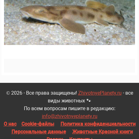
© 2026 - Все права защищены!
ZhivotnyePlanety.ru
- все
виды животных 🐾
По всем вопросам пишите в редакцию:
info@zhivotnyeplanety.ru
О нас
Cookie-файлы
Политика конфиденциальности
Персональные данные
Животные Красной книги