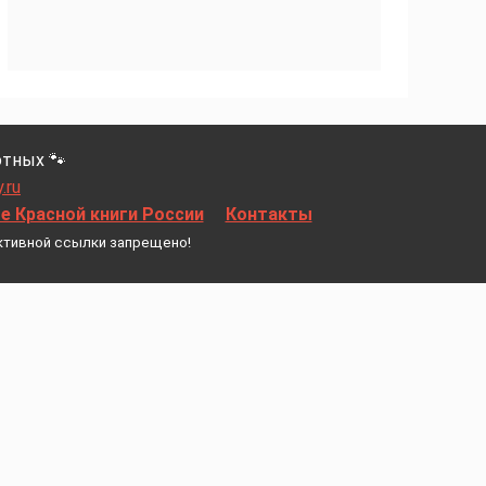
тных 🐾
.ru
 Красной книги России
Контакты
ктивной ссылки запрещено!