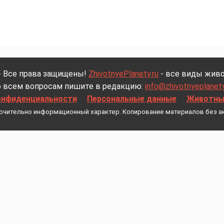
- Все права защищены!
ZhivotnyePlanety.ru
- все виды живо
 всем вопросам пишите в редакцию:
info@zhivotnyeplanety
онфиденциальности
Персональные данные
Животные
ючительно информационный характер. Копирование материалов без а