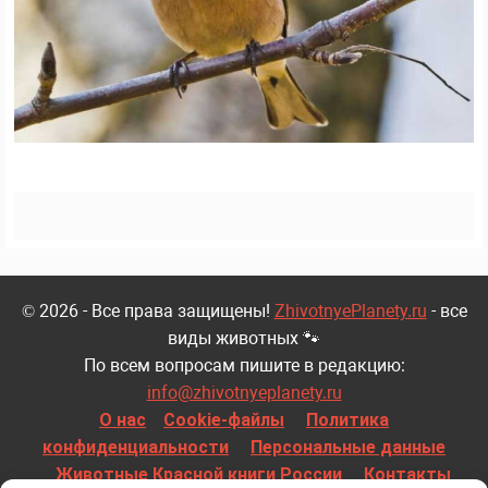
© 2026 - Все права защищены!
ZhivotnyePlanety.ru
- все
виды животных 🐾
По всем вопросам пишите в редакцию:
info@zhivotnyeplanety.ru
О нас
Cookie-файлы
Политика
конфиденциальности
Персональные данные
Животные Красной книги России
Контакты