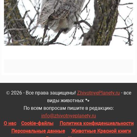
© 2026 - Все права защищены!
ZhivotnyePlanety.ru
- все
виды животных 🐾
По всем вопросам пишите в редакцию:
info@zhivotnyeplanety.ru
О нас
Cookie-файлы
Политика конфиденциальности
Персональные данные
Животные Красной книги