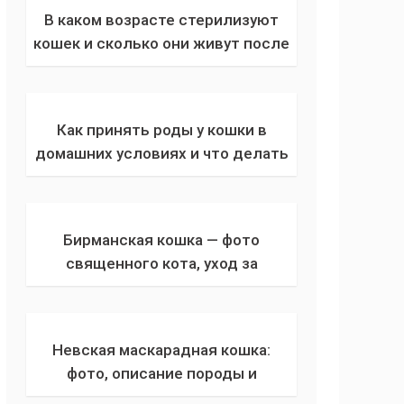
В каком возрасте стерилизуют
кошек и сколько они живут после
стерилизации, можно ли
стерилизовать во время
беременности
Как принять роды у кошки в
домашних условиях и что делать
с новорожденными котятами
Бирманская кошка — фото
священного кота, уход за
питомцем и содержание в
домашних условиях (110 фото)
Невская маскарадная кошка:
фото, описание породы и
характера, размер, вес и окрас,