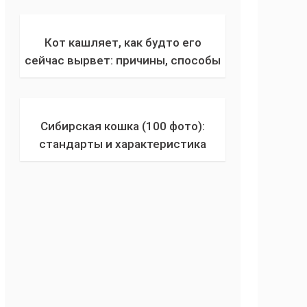
плюсы и минусы питерской кошки
Кот кашляет, как будто его
сейчас вырвет: причины, способы
лечения и профилактика
Сибирская кошка (100 фото):
стандарты и характеристика
породы кошек, история
происхождения сибиряков, выбор
котенка