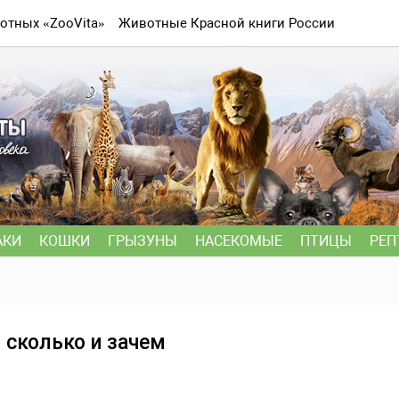
отных «ZooVita»
Животные Красной книги России
АКИ
КОШКИ
ГРЫЗУНЫ
НАСЕКОМЫЕ
ПТИЦЫ
РЕП
 сколько и зачем