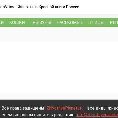
ooVita»
Животные Красной книги России
КИ
КОШКИ
ГРЫЗУНЫ
НАСЕКОМЫЕ
ПТИЦЫ
РЕ
- Все права защищены!
ZhivotnyePlanety.ru
- все виды живо
 всем вопросам пишите в редакцию:
info@zhivotnyeplanety