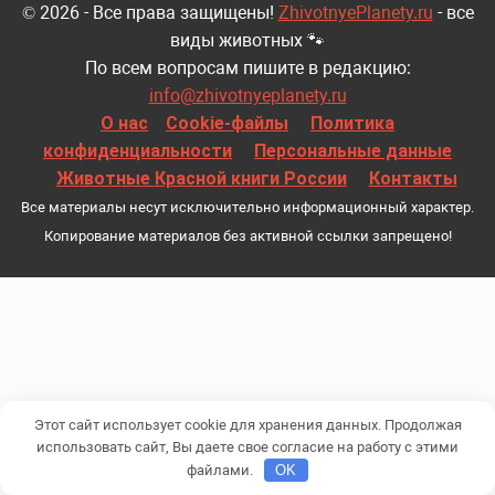
© 2026 - Все права защищены!
ZhivotnyePlanety.ru
- все
виды животных 🐾
По всем вопросам пишите в редакцию:
info@zhivotnyeplanety.ru
О нас
Cookie-файлы
Политика
конфиденциальности
Персональные данные
Животные Красной книги России
Контакты
Все материалы несут исключительно информационный характер.
Копирование материалов без активной ссылки запрещено!
Этот сайт использует cookie для хранения данных. Продолжая
использовать сайт, Вы даете свое согласие на работу с этими
файлами.
OK