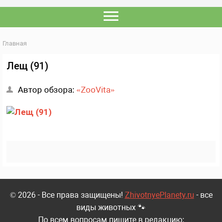
Главная
Лещ (91)
Автор обзора:
«ZooVita»
© 2026 - Все права защищены!
ZhivotnyePlanety.ru
- все
виды животных 🐾
По всем вопросам пишите в редакцию: