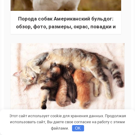
Порода собак Американский бульдог:
обзор, фото, размеры, окрас, повадки и
характер, внешний вид, размеры,
содеражние
Этот сайт использует cookie для хранения данных. Продолжая
использовать сайт, Вы даете свое согласие на работу с этими
Как принять роды у кошки в домашних
файлами.
OK
условиях и что делать с новорожденными