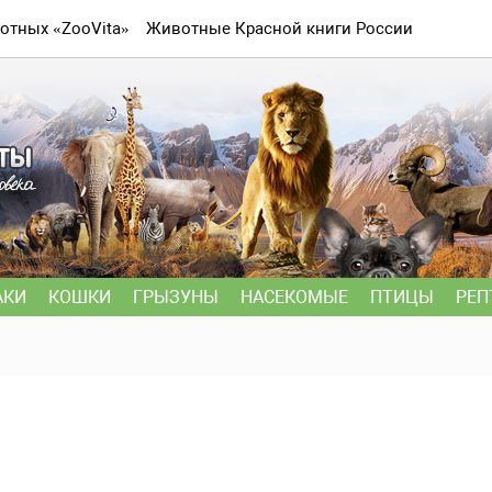
отных «ZooVita»
Животные Красной книги России
АКИ
КОШКИ
ГРЫЗУНЫ
НАСЕКОМЫЕ
ПТИЦЫ
РЕП