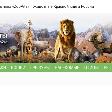
отных «ZooVita»
Животные Красной книги России
АКИ
КОШКИ
ГРЫЗУНЫ
НАСЕКОМЫЕ
ПТИЦЫ
РЕП