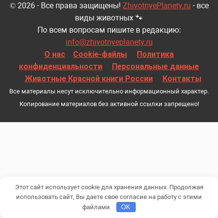
© 2026 - Все права защищены!
ZhivotnyePlanety.ru
- все
виды животных 🐾
По всем вопросам пишите в редакцию:
info@zhivotnyeplanety.ru
О нас
Cookie-файлы
Политика
конфиденциальности
Персональные данные
Животные Красной книги России
Контакты
Все материалы несут исключительно информационный характер.
Копирование материалов без активной ссылки запрещено!
Этот сайт использует cookie для хранения данных. Продолжая
использовать сайт, Вы даете свое согласие на работу с этими
файлами.
OK