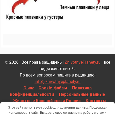
© 2026 - Все права защищены!
ZhivotnyePlanety.ru
- все
виды животных 🐾
По всем вопросам пишите в редакцию:
info@zhivotnyeplanety.ru
О нас
Cookie-файлы
Политика
конфиденциальности
Персональные данные
Животные Красной книги России
Контакты
Все материалы несут исключительно информационный характер.
Этот сайт использует cookie для хранения данных. Продолжая
использовать сайт, Вы даете свое согласие на работу с этими
Копирование материалов без активной ссылки запрещено!