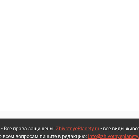
 - Все права защищены!
ZhivotnyePlanety.ru
- все виды живо
о всем вопросам пишите в редакцию:
info@zhivotnyeplanety