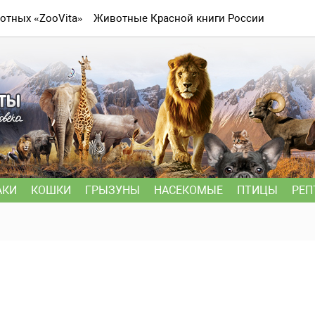
отных «ZooVita»
Животные Красной книги России
АКИ
КОШКИ
ГРЫЗУНЫ
НАСЕКОМЫЕ
ПТИЦЫ
РЕП