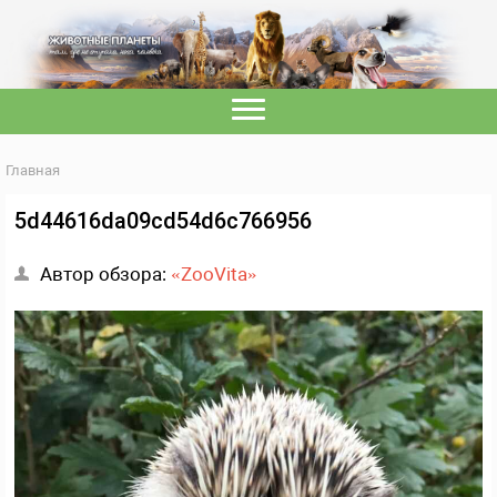
Главная
5d44616da09cd54d6c766956
Автор обзора:
«ZooVita»