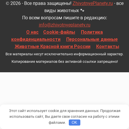
© 2026 - Все права защищены!
ZhivotnyePlanety.ru
- все
виды животных 🐾
По всем вопросам пишите в редакцию:
info@zhivotnyeplanety.ru
О нас
Cookie-файлы
Политика
конфиденциальности
Персональные данные
Животные Красной книги России
Контакты
Все материалы несут исключительно информационный характер.
Копирование материалов без активной ссылки запрещено!
Этот сайт использует cookie для хранения данных. Продолжая
использовать сайт, Вы даете свое согласие на работу с этими
файлами.
OK