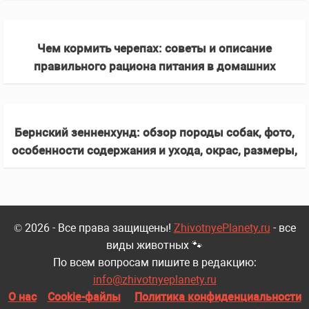
Чем кормить черепах: советы и описание
правильного рациона питания в домашних
условиях, сухопутных и водных черепашек
Бернский зенненхунд: обзор породы собак, фото,
особенности содержания и ухода, окрас, размеры,
повадки
© 2026 - Все права защищены!
ZhivotnyePlanety.ru
- все
виды животных 🐾
По всем вопросам пишите в редакцию:
info@zhivotnyeplanety.ru
О нас
Cookie-файлы
Политика конфиденциальности