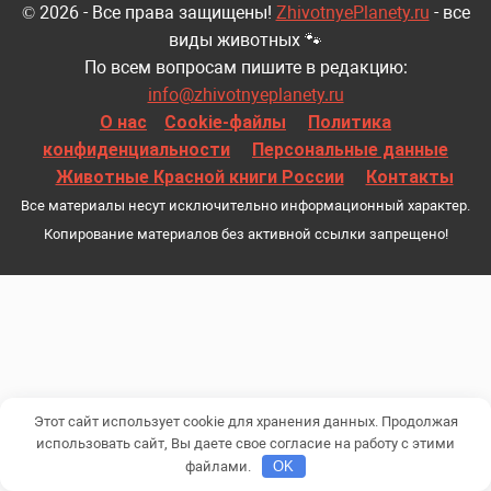
© 2026 - Все права защищены!
ZhivotnyePlanety.ru
- все
виды животных 🐾
По всем вопросам пишите в редакцию:
info@zhivotnyeplanety.ru
О нас
Cookie-файлы
Политика
конфиденциальности
Персональные данные
Животные Красной книги России
Контакты
Все материалы несут исключительно информационный характер.
Копирование материалов без активной ссылки запрещено!
Этот сайт использует cookie для хранения данных. Продолжая
использовать сайт, Вы даете свое согласие на работу с этими
файлами.
OK