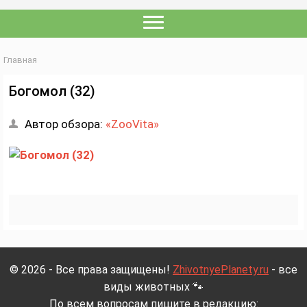
Главная
Богомол (32)
Автор обзора:
«ZooVita»
© 2026 - Все права защищены!
ZhivotnyePlanety.ru
- все
виды животных 🐾
По всем вопросам пишите в редакцию: