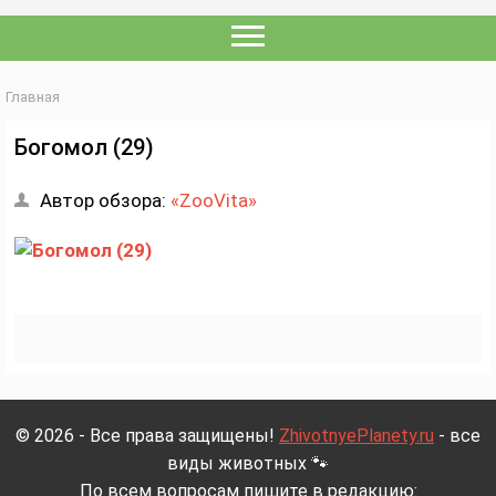
Главная
Богомол (29)
Автор обзора:
«ZooVita»
© 2026 - Все права защищены!
ZhivotnyePlanety.ru
- все
виды животных 🐾
По всем вопросам пишите в редакцию: