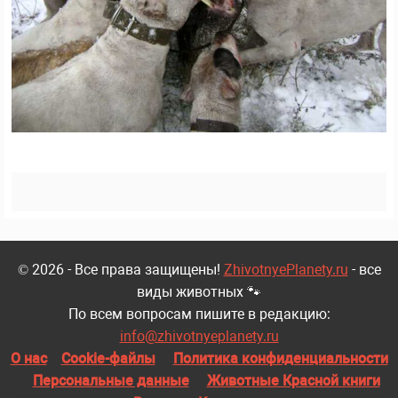
© 2026 - Все права защищены!
ZhivotnyePlanety.ru
- все
виды животных 🐾
По всем вопросам пишите в редакцию:
info@zhivotnyeplanety.ru
О нас
Cookie-файлы
Политика конфиденциальности
Персональные данные
Животные Красной книги