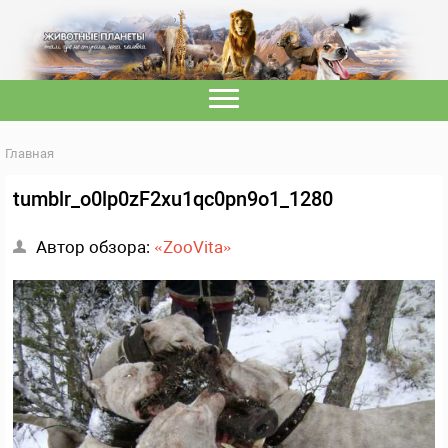
Главная
tumblr_o0lp0zF2xu1qc0pn9o1_1280
Автор обзора:
«ZooVita»