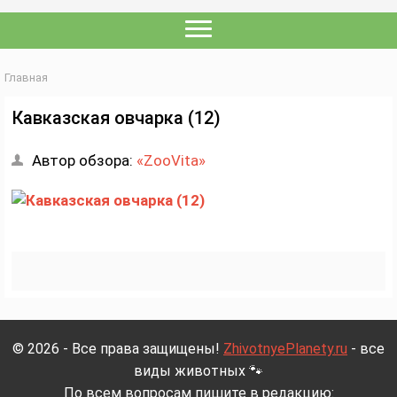
Главная
Кавказская овчарка (12)
Автор обзора:
«ZooVita»
© 2026 - Все права защищены!
ZhivotnyePlanety.ru
- все
виды животных 🐾
По всем вопросам пишите в редакцию: